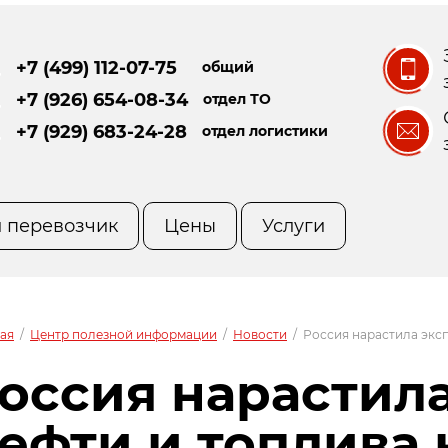
+7 (499) 112-07-75
общий
+7 (926) 654-08-34
отдел ТО
+7 (929) 683-24-28
отдел логистики
 перевозчик
Цены
Услуги
ая
/
Центр полезной информации
/
Новости
/
Россия нарастила эксп
оссия нарастила
ефти и топлива 