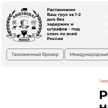
Растаможим
Ваш груз за 1-2
дня без
задержек и
штрафов - под
ключ по всей
России
Таможенный брокер
Международный
Главн
Р
н