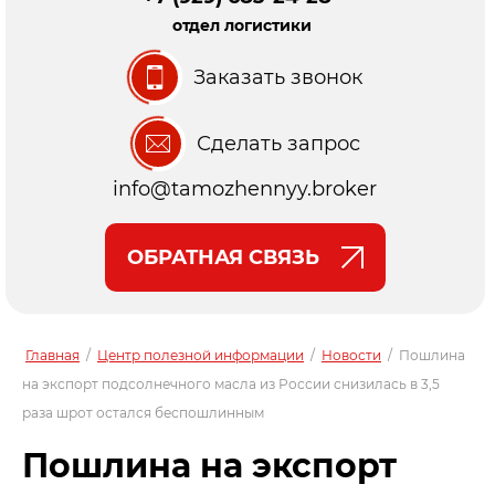
отдел логистики
Заказать звонок
Сделать запрос
info@tamozhennyy.broker
ОБРАТНАЯ СВЯЗЬ
Главная
/
Центр полезной информации
/
Новости
/
Пошлина
на экспорт подсолнечного масла из России снизилась в 3,5
раза шрот остался беспошлинным
Пошлина на экспорт