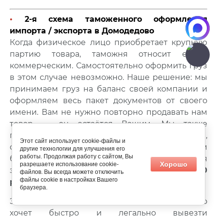
•
2
-я схема таможенного оформления
импорта / экспорта в Домодедово
Когда физическое лицо приобретает крупную
партию товара, таможня относит её к
коммерческим. Самостоятельно оформить груз
в этом случае невозможно. Наше решение: мы
принимаем груз на баланс своей компании и
оформляем весь пакет документов от своего
имени. Вам не нужно повторно продавать нам
товар — он остаётся Вашим. Мы также
подготовим
сертификат происхождения
,
Этот сайт использует cookie-файлы и
согласуем все условия с Вашим иностранным
другие технологии для улучшения его
работы. Продолжая работу с сайтом, Вы
брокером и учтём требования
Хорошо
разрешаете использование cookie-
законодательства. Стоимость услуги —
35 000
файлов. Вы всегда можете отключить
файлы cookie в настройках Вашего
рублей
.
браузера.
Этот вариант идеально подходит для тех, кто
хочет быстро и легально вывезти