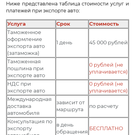
Ниже представлена таблица стоимости услуг и
платежей при экспорте авто:
Услуга
Срок
Стоимость
Таможенное
оформление
1 день
45 000 рублей
экспорта авто
(затаможка)
Таможенная
0 рублей (не
пошлина при
уплачивается)
экспорте авто
НДС при
0 рублей (не
экспорте авто
уплачивается)
Международная
зависит от
доставка
по расчету
маршрута
автомобиля
Консультация по
в день
экспорту
БЕСПЛАТНО
обращения